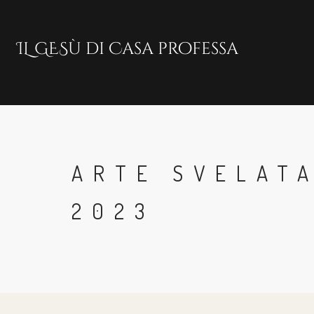
Skip
to
main
content
ARTE SVELATA
2023