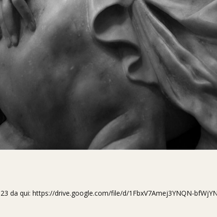
2023 da qui:
https://drive.google.com/file/d/1FbxV7Amej3YNQN-bfWj