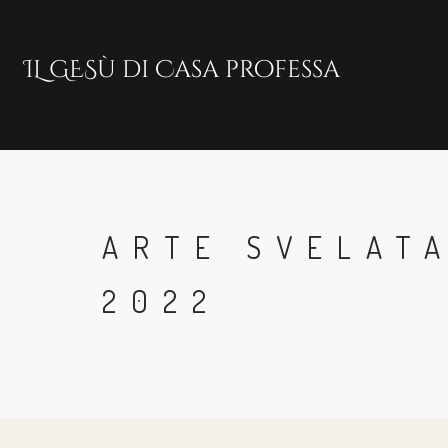
Skip
to
main
content
ARTE SVELATA
2022