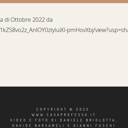
ista di Ottobre 2022 da
/d/1kZS8vo2z_AnIOY0zlyIuiXI-pmHovXbj/view?usp=sh
COPYRIGHT © 2023.
WWW.CASAPROFESSA.IT
VIDEO E FOTO DI DANIELE BRIOLOTTA,
DAVIDE BARSAMELI E GIANNI FUSCHI