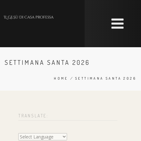
Skip
to
main
content
SETTIMANA SANTA 2026
HOME
/
SETTIMANA SANTA 2026
BREADCRUMB
TRANSLATE: