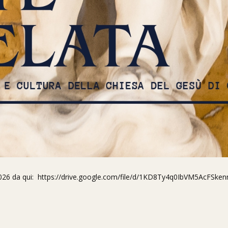
2026 da qui:
https://drive.google.com/file/d/1KD8Ty4q0IbVM5AcFSk