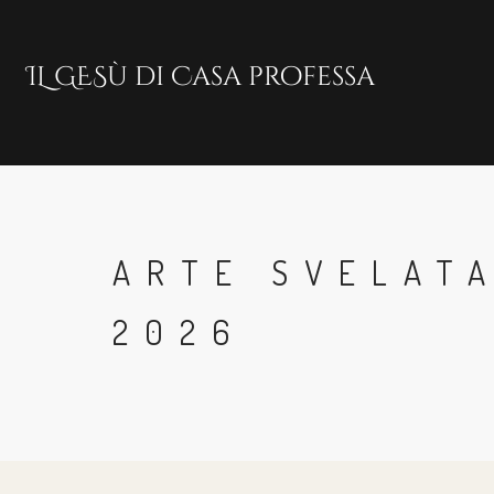
Skip
to
main
content
ARTE SVELATA
2026